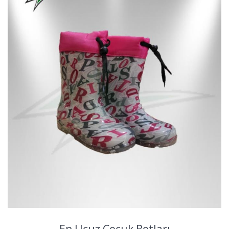
En Ucuz Çocuk Botları​